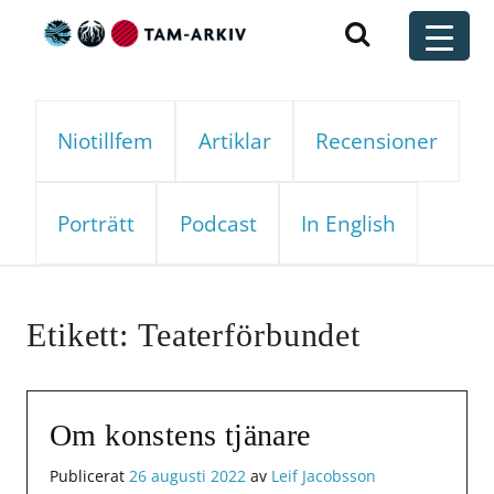
Huvudnavigering
t
Niotillfem
Artiklar
Recensioner
Porträtt
Podcast
In English
Etikett:
Teaterförbundet
Om konstens tjänare
Publicerat
26 augusti 2022
av
Leif Jacobsson