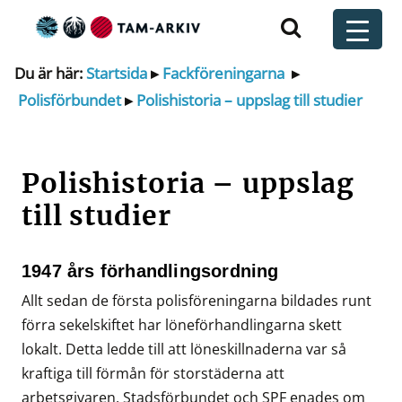
Huvudnavigering
t
Du är här:
Startsida
▸
Fackföreningarna
▸
Polisförbundet
▸
Polishistoria – uppslag till studier
Polishistoria – uppslag
till studier
1947 års förhandlingsordning
Allt sedan de första polisföreningarna bildades runt
förra sekelskiftet har löneförhandlingarna skett
lokalt. Detta ledde till att löneskillnaderna var så
kraftiga till förmån för storstäderna att
arbetsgivaren, Stadsförbundet och SPF enades om