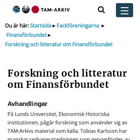
Huvudnavigering
t
Du är här:
Startsida
▸
Fackföreningarna
▸
Finansförbundet
▸
Forskning och litteratur om Finansförbundet
Forskning och litteratur
om Finansförbundet
Avhandlingar
På Lunds Universitet, Ekonomisk Historiska
institutionen, pågår forskning som använder sig av
TAM-Arkivs material som källa. Tobias Karlsson har
granskat sedvaneutredningen som genomfördes av