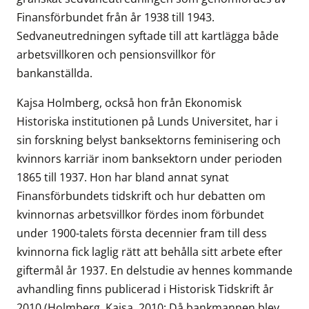
Finansförbundet från år 1938 till 1943.
Sedvaneutredningen syftade till att kartlägga både
arbetsvillkoren och pensionsvillkor för
bankanställda.
Kajsa Holmberg, också hon från Ekonomisk
Historiska institutionen på Lunds Universitet, har i
sin forskning belyst banksektorns feminisering och
kvinnors karriär inom banksektorn under perioden
1865 till 1937. Hon har bland annat synat
Finansförbundets tidskrift och hur debatten om
kvinnornas arbetsvillkor fördes inom förbundet
under 1900-talets första decennier fram till dess
kvinnorna fick laglig rätt att behålla sitt arbete efter
giftermål år 1937. En delstudie av hennes kommande
avhandling finns publicerad i Historisk Tidskrift år
2010 (Holmberg, Kajsa. 2010: Då bankmannen blev