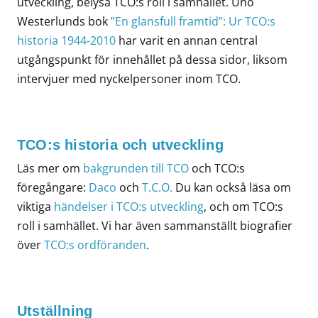
utveckling, belysa TCO:s roll i samhället. Uno
Westerlunds bok
”En glansfull framtid”: Ur TCO:s
historia 1944-2010
har varit en annan central
utgångspunkt för innehållet på dessa sidor, liksom
intervjuer med nyckelpersoner inom TCO.
TCO:s historia och utveckling
Läs mer om
bakgrunden till TCO
och TCO:s
föregångare:
Daco
och
T.C.O.
Du kan också läsa om
viktiga
händelser i TCO:s utveckling
, och om TCO:s
roll i samhället. Vi har även sammanställt biografier
över
TCO:s ordföranden
.
Utställning