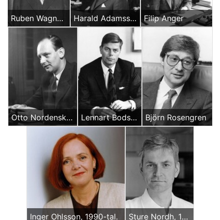
Ruben Wagnsson, 1950.tal.
Harald Adamsson
Filip Anger
Otto Nordenskiöld Foto: Allan Myrman.
Lennart Bodström
Björn Rosengren
Inger Ohlsson, 1990-tal.
Sture Nordh, 1993. Foto: Bosse Johansson.