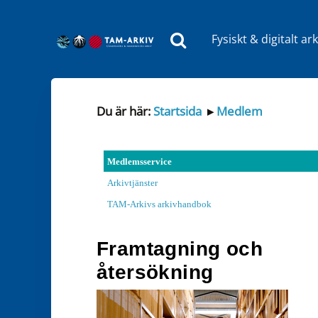
Fysiskt & digitalt ark
Huvudnavigering
Du är här:
Startsida
▸
Medlem
Medlemsservice
Arkivtjänster
TAM-Arkivs arkivhandbok
Framtagning och
återsökning