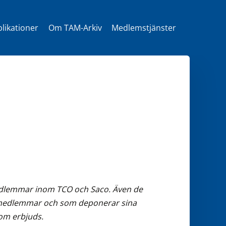
likationer
Om TAM-Arkiv
Medlemstjänster
t
medlemmar inom TCO och Saco. Även de
ra medlemmar och som deponerar sina
som erbjuds.