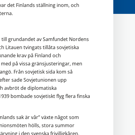
ar det Finlands ställning inom, och
terna.
en till grundandet av Samfundet Nordens
 Litauen tvingats tillåta sovjetiska
liknande krav på Finland och
k med på vissa gränsjusteringar, men
angö. Från sovjetisk sida kom så
refter sade Sovjetunionen upp
h avbröt de diplomatiska
39 bombade sovjetiskt flyg flera finska
inlands sak är vår” växte något som
inionsmöten hölls, stora summor
rvning i den svenska frivilligkåren.