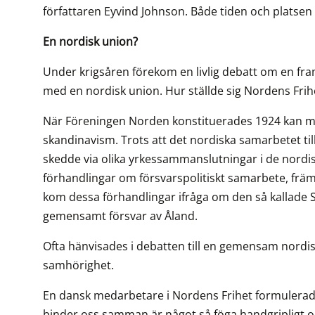
författaren Eyvind Johnson. Både tiden och platse
En nordisk union?
Under krigsåren förekom en livlig debatt om en framt
med en nordisk union. Hur ställde sig Nordens Frihe
När Föreningen Norden konstituerades 1924 kan man
skandinavism. Trots att det nordiska samarbetet till 
skedde via olika yrkessammanslutningar i de nordi
förhandlingar om försvarspolitiskt samarbete, främ
kom dessa förhandlingar ifråga om den så kallade 
gemensamt försvar av Åland.
Ofta hänvisades i debatten till en gemensam nordis
samhörighet.
En dansk medarbetare i Nordens Frihet formulerade 
binder oss samman är något så föga handgripligt