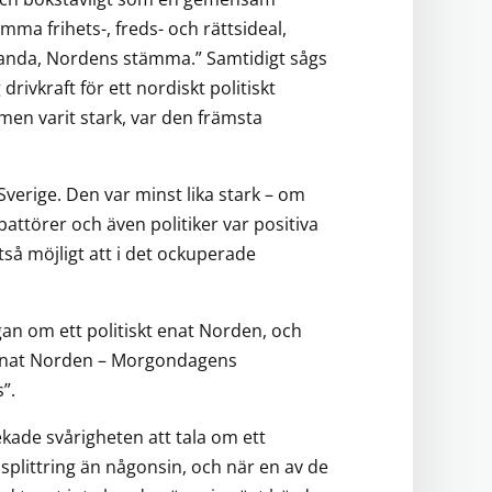
a frihets-, freds- och rättsideal,
anda, Nordens stämma.” Samtidigt sågs
drivkraft för ett nordiskt politiskt
smen varit stark, var den främsta
verige. Den var minst lika stark – om
battörer och även politiker var positiva
ltså möjligt att i det ockuperade
an om ett politiskt enat Norden, och
 enat Norden – Morgondagens
s”.
kade svårigheten att tala om ett
splittring än någonsin, och när en av de