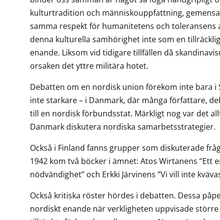
kulturtradition och människouppfattning, gemensamm
samma respekt för humanitetens och toleransens 
denna kulturella samhörighet inte som en tillräcklig 
enande. Liksom vid tidigare tillfällen då skandinavi
orsaken det yttre militära hotet.
Debatten om en nordisk union förekom inte bara i S
inte starkare – i Danmark, där många författare, de
till en nordisk förbundsstat. Märkligt nog var det al
Danmark diskutera nordiska samarbetsstrategier.
Också i Finland fanns grupper som diskuterade fråg
1942 kom två böcker i ämnet: Atos Wirtanens ”Ett
nödvändighet” och Erkki Järvinens ”Vi vill inte kväva
Också kritiska röster hördes i debatten. Dessa påpe
nordiskt enande när verkligheten uppvisade större 