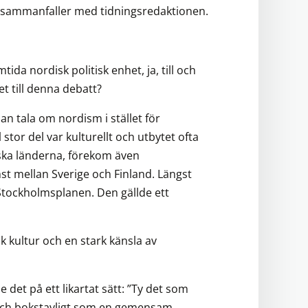
n sammanfaller med tidningsredaktionen.
ida nordisk politisk enhet, ja, till och
t till denna debatt?
 tala om nordism i stället för
stor del var kulturellt och utbytet ofta
ska länderna, förekom även
st mellan Sverige och Finland. Längst
Stockholmsplanen. Den gällde ett
k kultur och en stark känsla av
det på ett likartat sätt: ”Ty det som
 och bokstavligt som en gemensam