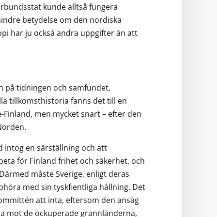
rbundsstat kunde alltså fungera
mindre betydelse om den nordiska
topi har ju också andra uppgifter än att
eln på tidningen och samfundet,
tillkomsthistoria fanns det till en
e-Finland, men mycket snart – efter den
 Norden.
 intog en särställning och att
eta för Finland frihet och säkerhet, och
 Därmed måste Sverige, enligt deras
öra med sin tyskfientliga hållning. Det
ommittén att inta, eftersom den ansåg
bara mot de ockuperade grannländerna,