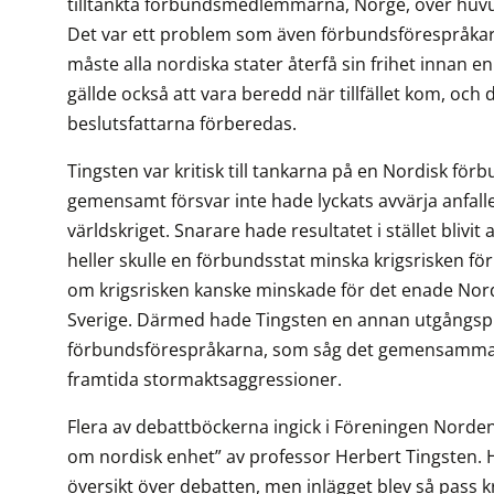
tilltänkta förbundsmedlemmarna, Norge, över huvud
Det var ett problem som även förbundsförespråkarn
måste alla nordiska stater återfå sin frihet innan e
gällde också att vara beredd när tillfället kom, oc
beslutsfattarna förberedas.
Tingsten var kritisk till tankarna på en Nordisk för
gemensamt försvar inte hade lyckats avvärja anfa
världskriget. Snarare hade resultatet i stället blivit 
heller skulle en förbundsstat minska krigsrisken för 
om krigsrisken kanske minskade för det enade Nord
Sverige. Därmed hade Tingsten en annan utgångspun
förbundsförespråkarna, som såg det gemensamma f
framtida stormaktsaggressioner.
Flera av debattböckerna ingick i Föreningen Norden
om nordisk enhet” av professor Herbert Tingsten. 
översikt över debatten, men inlägget blev så pass k