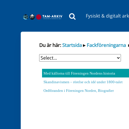
Fysiskt & digitalt ark
Huvudnavigering
Du är här:
Startsida
▸
Fackföreningarna
Med källorna till Föreningen Nordens historia
Skandinavismen – rörelse och idé under 1800-talet
Ordföranden i Föreningen Norden, Biografier