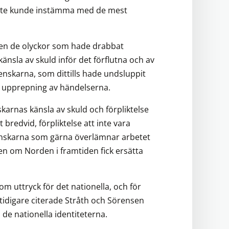
inte kunde instämma med de mest
ten de olyckor som hade drabbat
änsla av skuld inför det förflutna och av
svenskarna, som dittills hade undsluppit
en upprepning av händelserna.
karnas känsla av skuld och förpliktelse
t bredvid, förpliktelse att inte vara
venskarna som gärna överlämnar arbetet
n om Norden i framtiden fick ersätta
om uttryck för det nationella, och för
 tidigare citerade Stråth och Sörensen
de nationella identiteterna.