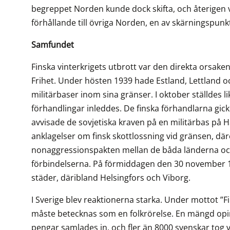
begreppet Norden kunde dock skifta, och återigen v
förhållande till övriga Norden, en av skärningspunk
Samfundet
Finska vinterkrigets utbrott var den direkta orsak
Frihet. Under hösten 1939 hade Estland, Lettland och
militärbaser inom sina gränser. I oktober ställdes 
förhandlingar inleddes. De finska förhandlarna gic
avvisade de sovjetiska kraven på en militärbas på H
anklagelser om finsk skottlossning vid gränsen, dä
nonaggressionspakten mellan de båda länderna oc
förbindelserna. På förmiddagen den 30 november 19
städer, däribland Helsingfors och Viborg.
I Sverige blev reaktionerna starka. Under mottot ”F
måste betecknas som en folkrörelse. En mängd op
pengar samlades in, och fler än 8000 svenskar tog vä