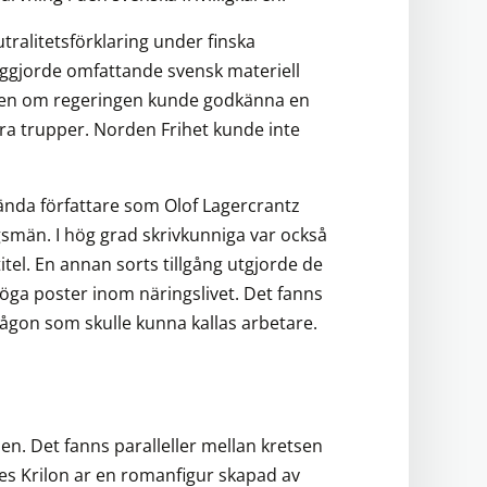
utralitetsförklaring under finska
liggjorde omfattande svensk materiell
 Även om regeringen kunde godkänna en
jära trupper. Norden Frihet kunde inte
ända författare som Olof Lagercrantz
smän. I hög grad skrivkunniga var också
el. En annan sorts tillgång utgjorde de
a poster inom näringslivet. Det fanns
någon som skulle kunna kallas arbetare.
n. Det fanns paralleller mellan kretsen
es Krilon ar en romanfigur skapad av