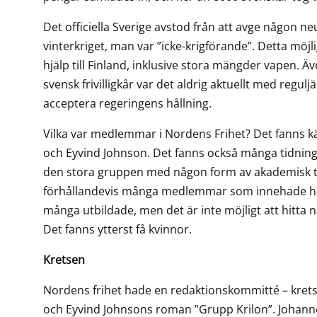
Det officiella Sverige avstod från att avge någon ne
vinterkriget, man var ”icke-krigförande”. Detta möj
hjälp till Finland, inklusive stora mängder vapen.
svensk frivilligkår var det aldrig aktuellt med regul
acceptera regeringens hållning.
Vilka var medlemmar i Nordens Frihet? Det fanns k
och Eyvind Johnson. Det fanns också många tidning
den stora gruppen med någon form av akademisk tit
förhållandevis många medlemmar som innehade hög
många utbildade, men det är inte möjligt att hitta 
Det fanns ytterst få kvinnor.
Kretsen
Nordens frihet hade en redaktionskommitté – kretse
och Eyvind Johnsons roman ”Grupp Krilon”. Johann