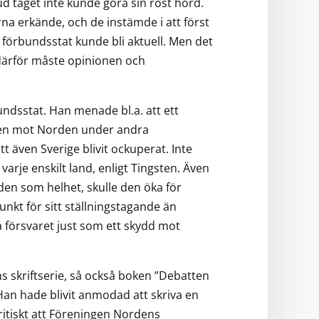
 taget inte kunde göra sin röst hörd.
a erkände, och de instämde i att först
n förbundsstat kunde bli aktuell. Men det
h därför måste opinionen och
bundsstat. Han menade bl.a. att ett
llen mot Norden under andra
att även Sverige blivit ockuperat. Inte
varje enskilt land, enligt Tingsten. Även
en som helhet, skulle den öka för
kt för sitt ställningstagande än
örsvaret just som ett skydd mot
s skriftserie, så också boken ”Debatten
Han hade blivit anmodad att skriva en
ritiskt att Föreningen Nordens