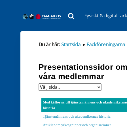
Fysiskt & digitalt ark
Huvudnavigering
Du är här:
Startsida
▸
Fackföreningarna
Presentationssidor o
våra medlemmar
Presentationssidor om våra medlemmar
Med källorna till tjänstemännens och akademikerna
historia
Tjänstemännens och akademikernas historia
Artiklar om yrkesgrupper och organisationer