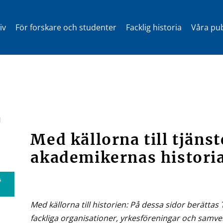
iv
För forskare och studenter
Facklig historia
Våra pub
m
Med källorna till tjän
akademikernas histori
s
Med källorna till historien: På dessa sidor berätta
fackliga organisationer, yrkesföreningar och samv