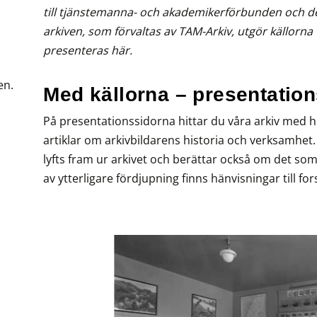
till tjänstemanna- och akademikerförbunden och de
arkiven, som förvaltas av TAM-Arkiv, utgör källorna 
presenteras här.
en.
Med källorna – presentation
På presentationssidorna hittar du våra arkiv med h
artiklar om arkivbildarens historia och verksamhet
lyfts fram ur arkivet och berättar också om det som
av ytterligare fördjupning finns hänvisningar till for