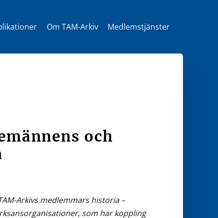
likationer
Om TAM-Arkiv
Medlemstjänster
t
stemännens och
a
s TAM-Arkivs medlemmars historia –
erksansorganisationer, som har koppling