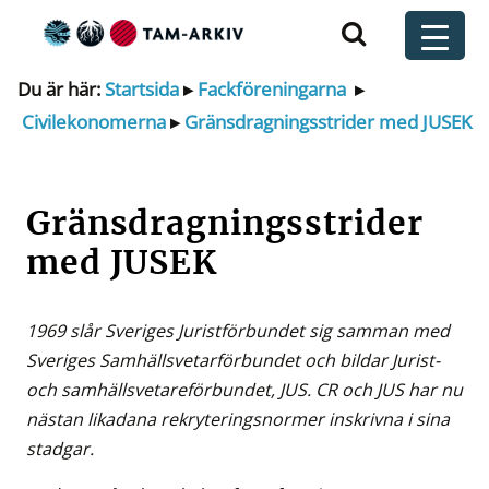
Huvudnavigering
t
Du är här:
Startsida
▸
Fackföreningarna
▸
Civilekonomerna
▸
Gränsdragningsstrider med JUSEK
Gränsdragningsstrider
med JUSEK
1969 slår Sveriges Juristförbundet sig samman med
Sveriges Samhällsvetarförbundet och bildar Jurist-
och samhällsvetareförbundet, JUS. CR och JUS har nu
nästan likadana rekryteringsnormer inskrivna i sina
stadgar.