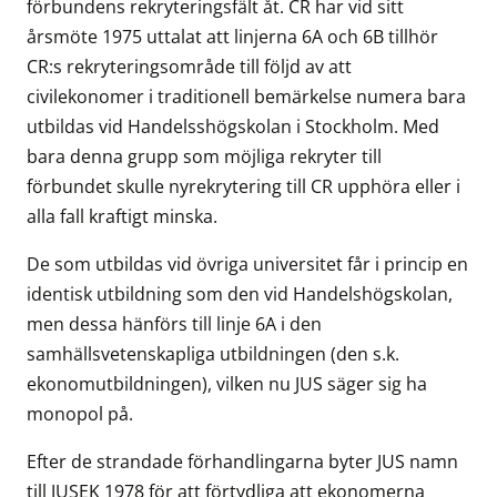
förbundens rekryteringsfält åt. CR har vid sitt
årsmöte 1975 uttalat att linjerna 6A och 6B tillhör
CR:s rekryteringsområde till följd av att
civilekonomer i traditionell bemärkelse numera bara
utbildas vid Handelsshögskolan i Stockholm. Med
bara denna grupp som möjliga rekryter till
förbundet skulle nyrekrytering till CR upphöra eller i
alla fall kraftigt minska.
De som utbildas vid övriga universitet får i princip en
identisk utbildning som den vid Handelshögskolan,
men dessa hänförs till linje 6A i den
samhällsvetenskapliga utbildningen (den s.k.
ekonomutbildningen), vilken nu JUS säger sig ha
monopol på.
Efter de strandade förhandlingarna byter JUS namn
till JUSEK
1978
för att förtydliga att ekonomerna