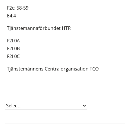
F2c: 58-59
E4:4
Tjänstemannaförbundet HTF:
F2I 0A
F2I 0B
F2I 0C
Tjänstemännens Centralorganisation TCO