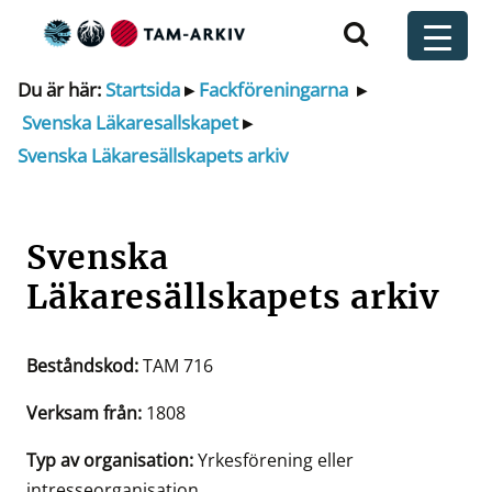
Huvudnavigering
t
Du är här:
Startsida
▸
Fackföreningarna
▸
Svenska Läkaresallskapet
▸
Svenska Läkaresällskapets arkiv
Svenska
Läkaresällskapets arkiv
Beståndskod:
TAM 716
Verksam från:
1808
Typ av organisation:
Yrkesförening eller
intresseorganisation