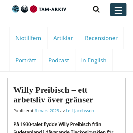
Huvudnavigering
t
Niotillfem
Artiklar
Recensioner
Porträtt
Podcast
In English
Willy Preibisch – ett
arbetsliv över gränser
Publicerat
6 mars 2023
av
Leif Jacobsson
På 1930-talet flydde Willy Preibisch från
Sudetenland i dåvarande Tjeckoslovakien för