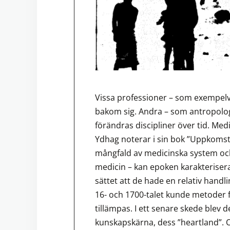
Vissa professioner – som exempelv
bakom sig. Andra – som antropologi
förändras discipliner över tid. Me
Ydhag noterar i sin bok ”Uppkomsten
mångfald av medicinska system oc
medicin – kan epoken karakterisera
sättet att de hade en relativ handli
16- och 1700-talet kunde metoder 
tillämpas. I ett senare skede ble
kunskapskärna, dess ”heartland”. Ol