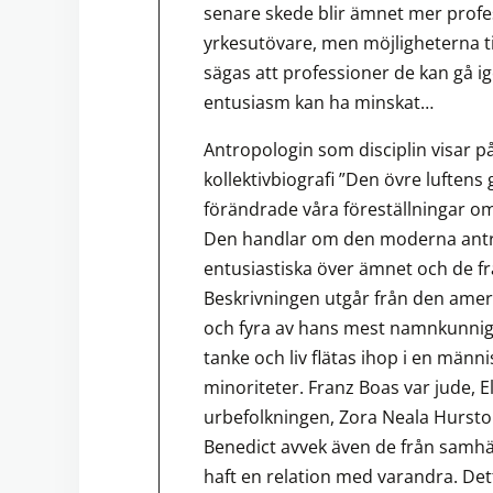
senare skede blir ämnet mer profess
yrkesutövare, men möjligheterna ti
sägas att professioner de kan gå i
entusiasm kan ha minskat…
Antropologin som disciplin visar på
kollektivbiografi ”Den övre luftens
förändrade våra föreställningar om
Den handlar om den moderna antro
entusiastiska över ämnet och de fråg
Beskrivningen utgår från den amer
och fyra av hans mest namnkunniga
tanke och liv flätas ihop i en männis
minoriteter. Franz Boas var jude, E
urbefolkningen, Zora Neala Hurst
Benedict avvek även de från samhä
haft en relation med varandra. De