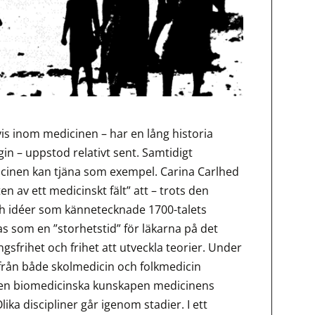
is inom medicinen – har en lång historia
n – uppstod relativt sent. Samtidigt
dicinen kan tjäna som exempel. Carina Carlhed
 av ett medicinskt fält” att – trots den
h idéer som kännetecknade 1700-talets
s som en ”storhetstid” för läkarna på det
ngsfrihet och frihet att utveckla teorier. Under
från både skolmedicin och folkmedicin
v den biomedicinska kunskapen medicinens
ika discipliner går igenom stadier. I ett