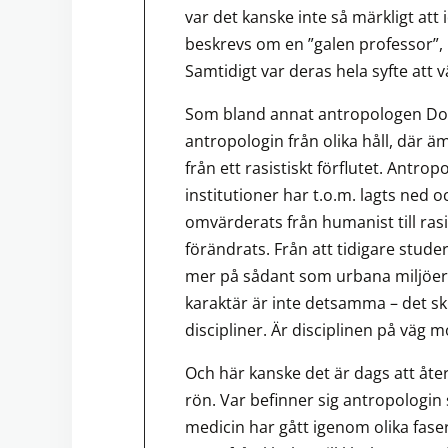
var det kanske inte så märkligt at
beskrevs om en ”galen professor”,
Samtidigt var deras hela syfte att
Som bland annat antropologen Don 
antropologin från olika håll, där ä
från ett rasistiskt förflutet. Antro
institutioner har t.o.m. lagts ned 
omvärderats från humanist till ras
förändrats. Från att tidigare stude
mer på sådant som urbana miljöer,
karaktär är inte detsamma – det ski
discipliner. Är disciplinen på väg mo
Och här kanske det är dags att åte
rön. Var befinner sig antropologin
medicin har gått igenom olika faser