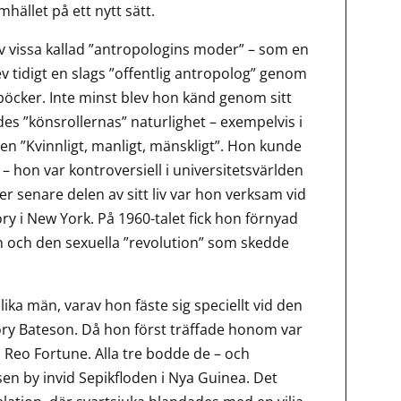
hället på ett nytt sätt.
v vissa kallad ”antropologins moder” – som en
ev tidigt en slags ”offentlig antropolog” genom
öcker. Inte minst blev hon känd genom sitt
es ”könsrollernas” naturlighet – exempelvis i
en ”Kvinnligt, manligt, mänskligt”. Hon kunde
n – hon var kontroversiell i universitetsvärlden
r senare delen av sitt liv var hon verksam vid
y i New York. På 1960-talet fick hon förnyad
 och den sexuella ”revolution” som skedde
olika män, varav hon fäste sig speciellt vid den
ry Bateson. Då hon först träffade honom var
 Reo Fortune. Alla tre bodde de – och
sen by invid Sepikfloden i Nya Guinea. Det