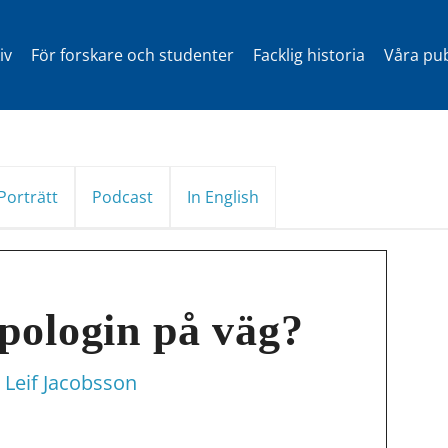
iv
För forskare och studenter
Facklig historia
Våra pub
Porträtt
Podcast
In English
pologin på väg?
Leif Jacobsson