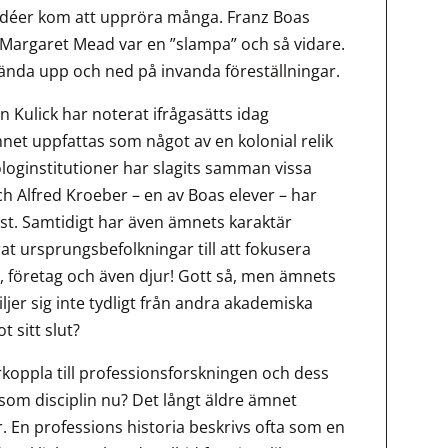
t idéer kom att uppröra många. Franz Boas
 Margaret Mead var en ”slampa” och så vidare.
 vända upp och ned på invanda föreställningar.
Kulick har noterat ifrågasätts idag
mnet uppfattas som något av en kolonial relik
pologinstitutioner har slagits samman vissa
och Alfred Kroeber – en av Boas elever – har
ist. Samtidigt har även ämnets karaktär
rat ursprungsbefolkningar till att fokusera
 företag och även djur! Gott så, men ämnets
ljer sig inte tydligt från andra akademiska
t sitt slut?
rkoppla till professionsforskningen och dess
 som disciplin nu? Det långt äldre ämnet
. En professions historia beskrivs ofta som en