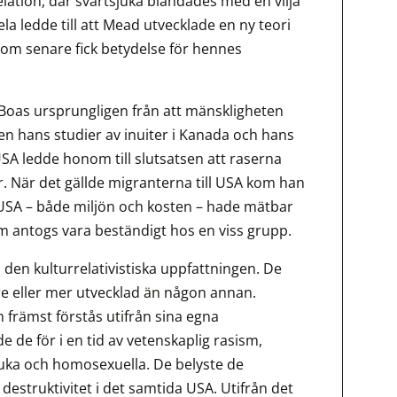
relation, där svartsjuka blandades med en vilja
la ledde till att Mead utvecklade en ny teori
som senare fick betydelse för hennes
Boas ursprungligen från att mänskligheten
Men hans studier av inuiter i Kanada och hans
SA ledde honom till slutsatsen att raserna
r. När det gällde migranterna till USA kom han
a i USA – både miljön och kosten – hade mätbar
m antogs vara beständigt hos en viss grupp.
 den kulturrelativistiska uppfattningen. De
are eller mer utvecklad än någon annan.
 främst förstås utifrån sina egna
e för i en tid av vetenskaplig rasism,
juka och homosexuella. De belyste de
destruktivitet i det samtida USA. Utifrån det