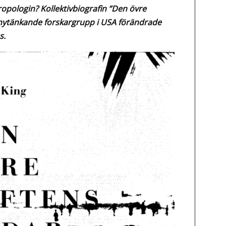
pologin? Kollektivbiografin ”Den övre
 nytänkande forskargrupp i USA förändrade
s.