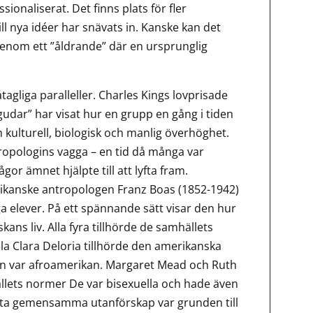
ionaliserat. Det finns plats för fler
ll nya idéer har snävats in. Kanske kan det
genom ett ”åldrande” där en ursprunglig
tagliga paralleller. Charles Kings lovprisade
 gudar” har visat hur en grupp en gång i tiden
 kulturell, biologisk och manlig överhöghet.
pologins vagga – en tid då många var
or ämnet hjälpte till att lyfta fram.
ikanske antropologen Franz Boas (1852-1942)
 elever. På ett spännande sätt visar den hur
kans liv. Alla fyra tillhörde de samhällets
lla Clara Deloria tillhörde den amerikanska
on var afroamerikan. Margaret Mead och Ruth
llets normer De var bisexuella och hade även
tta gemensamma utanförskap var grunden till