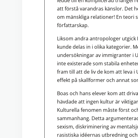
ledde till en komplicerad triangel 
att förstå varandras känslor. Det he
om mänskliga relationer! En teori 
författarskap.
Liksom andra antropologer utgick 
kunde delas in i olika kategorier. 
undersökningar av immigranter i U
inte existerade som stabila enhete
fram till att de liv de kom att lev
effekt på skallformer och annat so
Boas och hans elever kom att driva
hävdade att ingen kultur är viktig
Kulturella fenomen måste först och
sammanhang. Detta argumenterade d
sexism, diskriminering av mentals
rasistiska idéernas utbredning och 