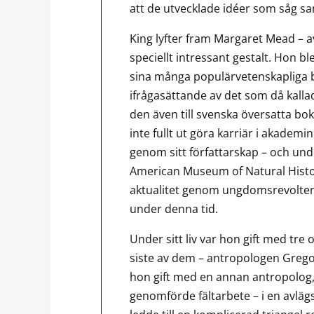
att de utvecklade idéer som såg sam
King lyfter fram Margaret Mead – a
speciellt intressant gestalt. Hon bl
sina många populärvetenskapliga b
ifrågasättande av det som då kallad
den även till svenska översatta bok
inte fullt ut göra karriär i akademi
genom sitt författarskap – och unde
American Museum of Natural Histor
aktualitet genom ungdomsrevolten
under denna tid.
Under sitt liv var hon gift med tre 
siste av dem – antropologen Grego
hon gift med en annan antropolog,
genomförde fältarbete – i en avläg