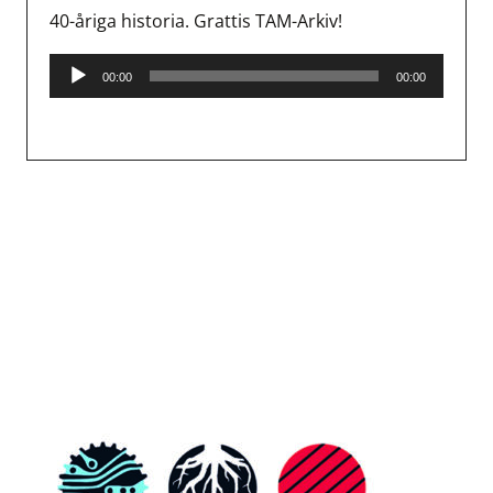
40-åriga historia. Grattis TAM-Arkiv!
Ljudspelare
00:00
00:00
Inläggsnavigering