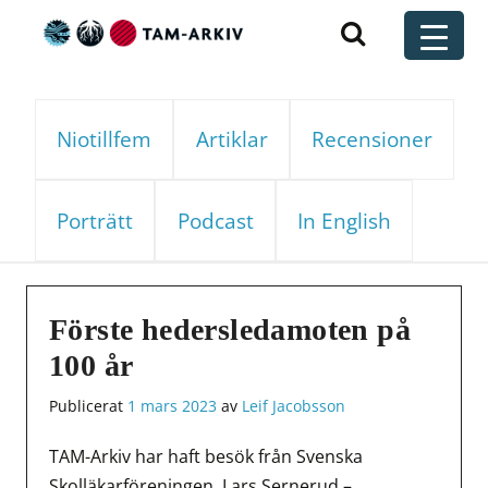
Huvudnavigering
t
Niotillfem
Artiklar
Recensioner
Porträtt
Podcast
In English
Förste hedersledamoten på
100 år
Publicerat
1 mars 2023
av
Leif Jacobsson
TAM-Arkiv har haft besök från Svenska
Skolläkarföreningen. Lars Sernerud –