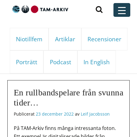
Huvudnavigering
t
Niotillfem
Artiklar
Recensioner
Porträtt
Podcast
In English
En rullbandspelare från svunna
tider…
Publicerat
23 december 2022
av
Leif Jacobsson
På TAM-Arkiv finns många intressanta foton.
Ett exempel är digitaliserade bilder från