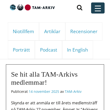
Huvudnavigering
t
Niotillfem
Artiklar
Recensioner
Porträtt
Podcast
In English
Se hit alla TAM-Arkivs
medlemmar!
Publicerat
14 november 2025
av
TAM-Arkiv
Skynda er att anmäla er till årets medlemsträff
på TAM-Arkiv 27 november. Ämnet är ”Arkivens