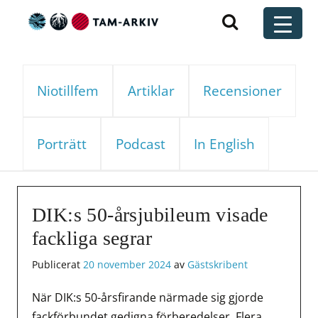
Huvudnavigering
t
Niotillfem
Artiklar
Recensioner
Porträtt
Podcast
In English
DIK:s 50-årsjubileum visade
fackliga segrar
Publicerat
20 november 2024
av
Gästskribent
När DIK:s 50-årsfirande närmade sig gjorde
fackförbundet gedigna förberedelser. Flera