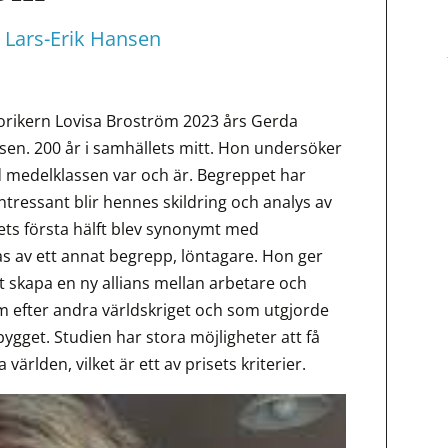
Lars-Erik Hansen
orikern Lovisa Broström 2023 års Gerda
ssen. 200 år i samhällets mitt. Hon undersöker
d medelklassen var och är. Begreppet har
intressant blir hennes skildring och analys av
ts första hälft blev synonymt med
as av ett annat begrepp, löntagare. Hon ger
tt skapa en ny allians mellan arbetare och
m efter andra världskriget och som utgjorde
ygget. Studien har stora möjligheter att få
rlden, vilket är ett av prisets kriterier.