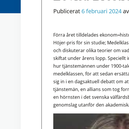
Publicerat
6 februari 2024
av
Förra året tilldelades ekonom
–
hist
Höjer-pris för sin studie; Medelkla
och diskuterar olika teorier om va
skiftat under årens lopp. Speciellt 
hur tjänstemännen under 1900-tale
medelklassen, för att sedan ersätt
sig in i en dagsaktuell debatt om a
tjänstemän, en allians som tog for
en hörnsten i det svenska välfärdsb
genomslag utanför den akademiska vä