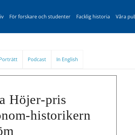
iv
För forskare och studenter
Facklig historia
Våra pub
Porträtt
Podcast
In English
a Höjer-pris
konom-historikern
röm