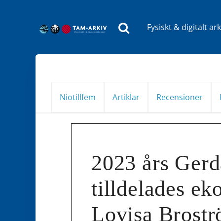
Fysiskt & digitalt ark
Huvudnavigering
Niotillfem
Artiklar
Recensioner
2023 års Gerd
tilldelades e
Lovisa Brost