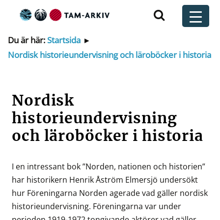
Huvudnavigering
t
Du är här:
Startsida
▸
Nordisk historieundervisning och läroböcker i historia
Nordisk
historieundervisning
och läroböcker i historia
I en intressant bok ”Norden, nationen och historien”
har historikern Henrik Åström Elmersjö undersökt
hur Föreningarna Norden agerade vad gäller nordisk
historieundervisning. Föreningarna var under
perioden 1919-1972 tongivande aktörer vad gäller