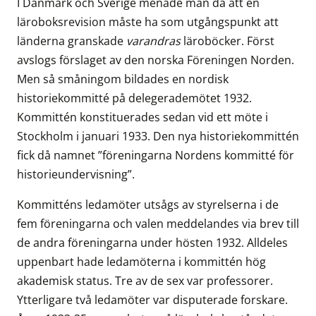
I Danmark och Sverige menade man då att en
läroboksrevision måste ha som utgångspunkt att
länderna granskade
varandras
läroböcker. Först
avslogs förslaget av den norska Föreningen Norden.
Men så småningom bildades en nordisk
historiekommitté på delegerademötet 1932.
Kommittén konstituerades sedan vid ett möte i
Stockholm i januari 1933. Den nya historiekommittén
fick då namnet ”föreningarna Nordens kommitté för
historieundervisning”.
Kommitténs ledamöter utsågs av styrelserna i de
fem föreningarna och valen meddelandes via brev till
de andra föreningarna under hösten 1932. Alldeles
uppenbart hade ledamöterna i kommittén hög
akademisk status. Tre av de sex var professorer.
Ytterligare två ledamöter var disputerade forskare.