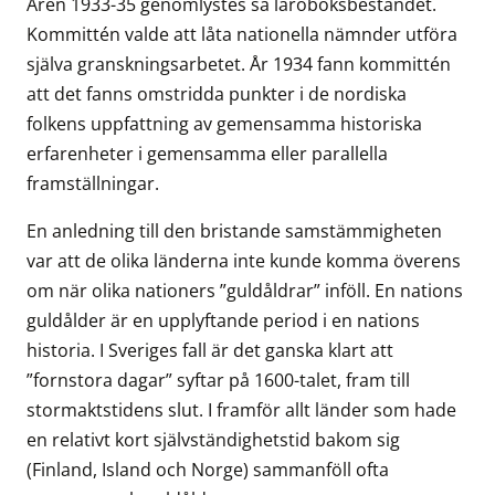
Åren 1933-35 genomlystes så läroboksbeståndet.
Kommittén valde att låta nationella nämnder utföra
själva granskningsarbetet. År 1934 fann kommittén
att det fanns omstridda punkter i de nordiska
folkens uppfattning av gemensamma historiska
erfarenheter i gemensamma eller parallella
framställningar.
En anledning till den bristande samstämmigheten
var att de olika länderna inte kunde komma överens
om när olika nationers ”guldåldrar” inföll. En nations
guldålder är en upplyftande period i en nations
historia. I Sveriges fall är det ganska klart att
”fornstora dagar” syftar på 1600-talet, fram till
stormaktstidens slut. I framför allt länder som hade
en relativt kort självständighetstid bakom sig
(Finland, Island och Norge) sammanföll ofta