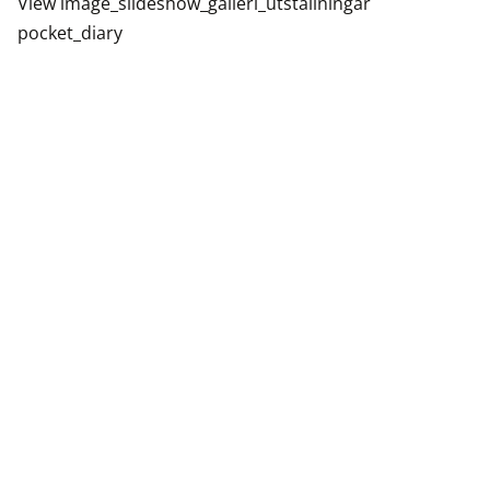
View image_slideshow_galleri_utstallningar
pocket_diary