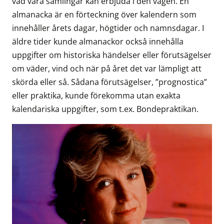
vad våra samlingar kan erbjuda i den vägen. En
almanacka är en förteckning över kalendern som
innehåller årets dagar, högtider och namnsdagar. I
äldre tider kunde almanackor också innehålla
uppgifter om historiska händelser eller förutsägelser
om väder, vind och när på året det var lämpligt att
skörda eller så. Sådana förutsägelser, ”prognostica”
eller praktika, kunde förekomma utan exakta
kalendariska uppgifter, som t.ex. Bondepraktikan.