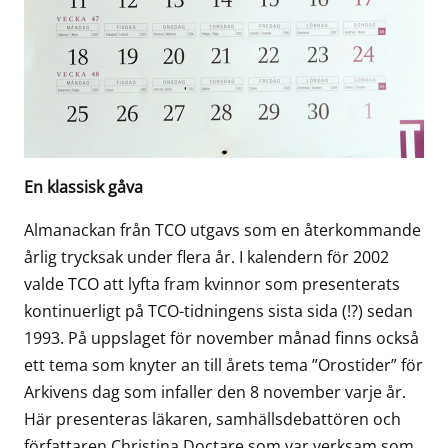
En klassisk gåva
Almanackan från TCO utgavs som en återkommande
årlig trycksak under flera år. I kalendern för 2002
valde TCO att lyfta fram kvinnor som presenterats
kontinuerligt på TCO-tidningens sista sida (!?) sedan
1993. På uppslaget för november månad finns också
ett tema som knyter an till årets tema ”Orostider” för
Arkivens dag som infaller den 8 november varje år.
Här presenteras läkaren, samhällsdebattören och
författaren Christina Doctare som var verksam som