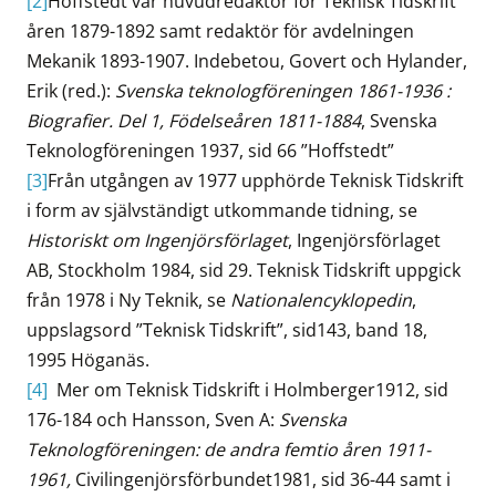
[2]
Hoffstedt var huvudredaktör för Teknisk Tidskrift
åren 1879-1892 samt redaktör för avdelningen
Mekanik 1893-1907. Indebetou, Govert och Hylander,
Erik (red.):
Svenska teknologföreningen 1861-1936 :
Biografier. Del 1, Födelseåren 1811-1884
, Svenska
Teknologföreningen 1937, sid 66 ”Hoffstedt”
[3]
Från utgången av 1977 upphörde Teknisk Tidskrift
i form av självständigt utkommande tidning, se
Historiskt om Ingenjörsförlaget
, Ingenjörsförlaget
AB, Stockholm 1984, sid 29. Teknisk Tidskrift uppgick
från 1978 i Ny Teknik, se
Nationalencyklopedin
,
uppslagsord ”Teknisk Tidskrift”, sid143, band 18,
1995 Höganäs.
[4]
Mer om Teknisk Tidskrift i Holmberger1912, sid
176-184 och Hansson, Sven A:
Svenska
Teknologföreningen: de andra femtio åren 1911-
1961,
Civilingenjörsförbundet1981, sid 36-44 samt i