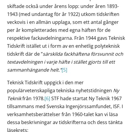
skiftade också under årens lopp: under åren 1893-
1943 (med undantag för år 1922) utkom tidskriften
veckovis i en allmän upplaga, som ett antal gånger
per år kompletterades med egna häften för de
respektive fackavdelningarna. Från 1944 gavs Teknisk
Tidskrift istället ut i form av en enhetlig polyteknisk
tidskrift där de ”
särskilda fackhäftena försvunnit och
textavdelningen i varje häfte i stället gjorts till ett
sammanhängande helt.”
[5]
Teknisk Tidskrift uppgick i den mer
populärvetenskapliga tekniska nyhetstidningen
Ny
Teknik
från 1978.
[6]
STF hade startat Ny Teknik 1967
tillsammans med Svenska Ingenjörssamfundet, ISF. I
verksamhetsberättelser från 1960-talet kan vi läsa
dessa beskrivningar av tidskrifterna och dess tänkta
läsekrets: