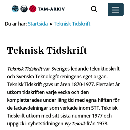
Huvudnavigering
t
Du är här:
Startsida
▸
Teknisk Tidskrift
Teknisk Tidskrift
Teknisk Tidskrift
var Sveriges ledande tekniktidskrift
och Svenska Teknolog­föreningens eget organ.
Teknisk Tidskrift gavs ut åren 1870-1977. Flertalet år
utkom tidskriften varje vecka och den
kompletterades under lång tid med egna häften för
de fackavdelningar som verkade inom STF. Teknisk
Tidskrift utkom med sitt sista nummer 1977 och
uppgick i nyhetstidningen
Ny Teknik
från 1978.