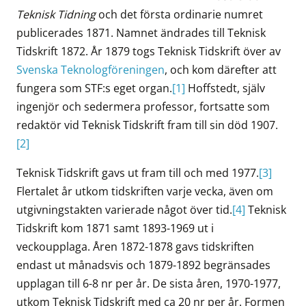
Teknisk Tidning
och det första ordinarie numret
publicerades 1871. Namnet ändrades till Teknisk
Tidskrift 1872. År 1879 togs Teknisk Tidskrift över av
Svenska Teknologföreningen
, och kom därefter att
fungera som STF:s eget organ.
[1]
Hoffstedt, själv
ingenjör och sedermera professor, fortsatte som
redaktör vid Teknisk Tidskrift fram till sin död 1907.
[2]
Teknisk Tidskrift gavs ut fram till och med 1977.
[3]
Flertalet år utkom tidskriften varje vecka, även om
utgivningstakten varierade något över tid.
[4]
Teknisk
Tidskrift kom 1871 samt 1893-1969 ut i
veckoupplaga. Åren 1872-1878 gavs tidskriften
endast ut månadsvis och 1879-1892 begränsades
upplagan till 6-8 nr per år. De sista åren, 1970-1977,
utkom Teknisk Tidskrift med ca 20 nr per år. Formen