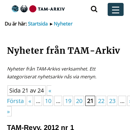
Huvudnavigering
t
Du är här:
Startsida
▸
Nyheter
Nyheter från TAM-Arkiv
Nyheter från TAM-Arkivs verksamhet. Ett
kategoriserat nyhetsarkiv nås via menyn.
Sida 21 av 24
«
Första
«
...
10
...
19
20
21
22
23
...
»
TAM-Revy, 2012 nr 1