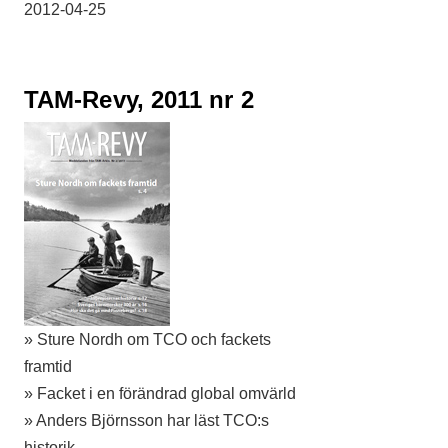
2012-04-25
TAM-Revy, 2011 nr 2
» Sture Nordh om TCO och fackets
framtid
» Facket i en förändrad global omvärld
» Anders Björnsson har läst TCO:s
historik