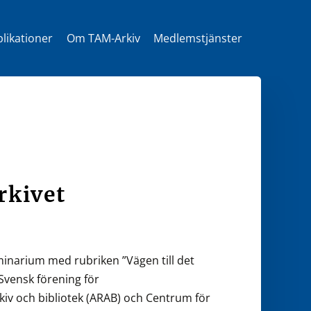
likationer
Om TAM-Arkiv
Medlemstjänster
t
arkivet
minarium med rubriken ”Vägen till det
Svensk förening för
rkiv och bibliotek (ARAB) och Centrum för