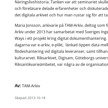
Näringslivshistoria. Tanken var att seminariet sku
och föreläsare delade erfarenheter och diskuterad
det digitala arkivet och hur man rustar sig för att t
Maria Jonsson, arkivarie på TAM-Arkiv, deltog som
Arkiv under 2013 har samarbetat med Sveriges Ing
Ways i ett projekt kring digital dokumenthanteri
dagarna var e-arkiv, e-plikt, länkad öppen data mell
flödeshantering vid digitala leveranser, samt tillha
kulturarvet. Riksarkivet, Digisam, Göteborgs univers
Riksantikvarieämbetet, var några av de organisatio
Av:
TAM-Arkiv
Skapad 2013-10-18