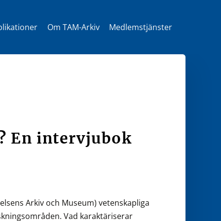
likationer
Om TAM-Arkiv
Medlemstjänster
t
? En intervjubok
relsens Arkiv och Museum) vetenskapliga
skningsområden. Vad karaktäriserar