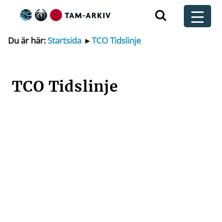
Huvudnavigering
t
Du är här:
Startsida
▸
TCO Tidslinje
TCO Tidslinje