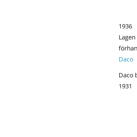
1936
Lagen 
förhan
Daco
Daco b
1931