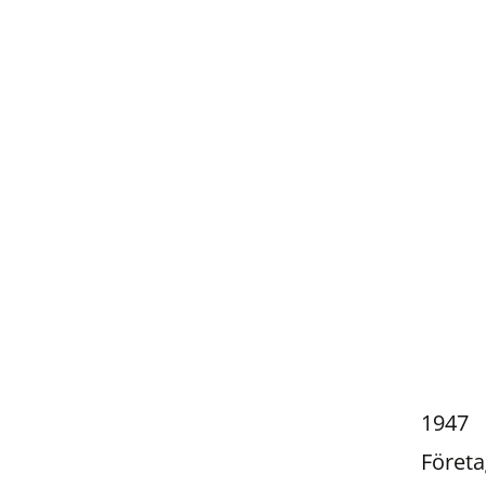
1947
Föret