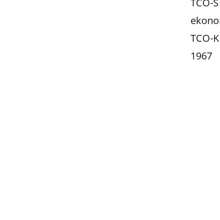
TCO-S 
ekono
TCO-K 
1967