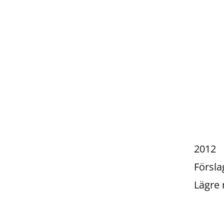
2012
Försla
Lägre 