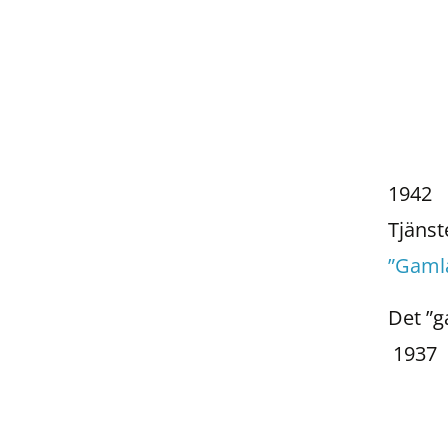
1942
Tjäns
”Gaml
Det ”g
1937