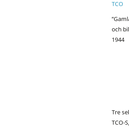
TCO
”Gaml
och bi
1944
Tre se
TCO-S