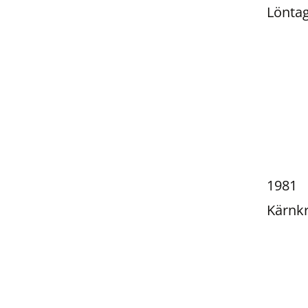
Lönta
1981
Kärnkr