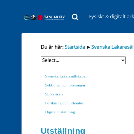
Fysiskt & digitalt ark
Huvudnavigering
Du är här:
Startsida
▸
Svenska Läkaresäl
Svenska Läkaresällskapet
Sektioner och föreningar
SLS:s arkiv
Forskning och litteratur
Digital utställning
Utställning