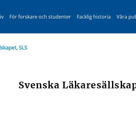
iv
För forskare och studenter
Facklig historia
Våra pub
lskapet, SLS
Svenska Läkaresällskap