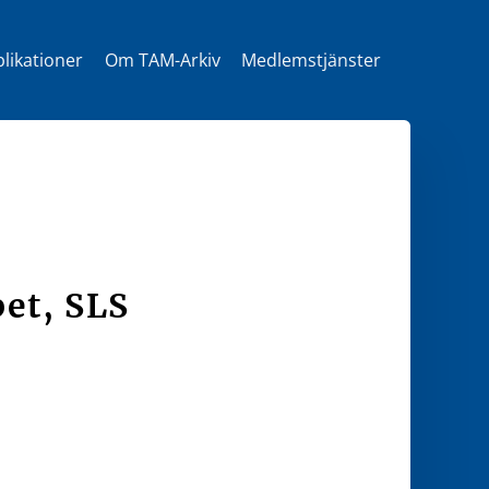
likationer
Om TAM-Arkiv
Medlemstjänster
t
et, SLS