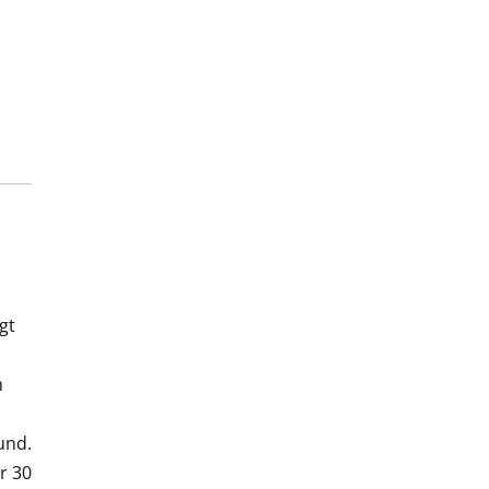
gt
h
und.
r 30