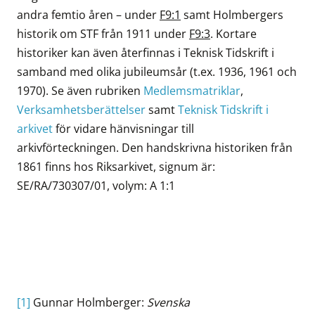
andra femtio åren – under
F9:1
samt Holmbergers
historik om STF från 1911 under
F9:3
. Kortare
historiker kan även återfinnas i Teknisk Tidskrift i
samband med olika jubileumsår (t.ex. 1936, 1961 och
1970). Se även rubriken
Medlemsmatriklar
,
Verksamhetsberättelser
samt
Teknisk Tidskrift i
arkivet
för vidare hänvisningar till
arkivförteckningen. Den handskrivna historiken från
1861 finns hos Riksarkivet, signum är:
SE/RA/730307/01, volym: A 1:1
[1]
Gunnar Holmberger:
Svenska