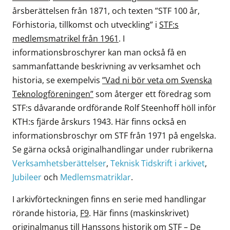
årsberättelsen från 1871, och texten ”STF 100 år,
Förhistoria, tillkomst och utveckling” i
STF:s
medlemsmatrikel från 1961
. I
informationsbroschyrer kan man också få en
sammanfattande beskrivning av verksamhet och
historia, se exempelvis
”Vad ni bör veta om Svenska
Teknologföreningen”
som återger ett föredrag som
STF:s dåvarande ordförande Rolf Steenhoff höll inför
KTH:s fjärde årskurs 1943. Här finns också en
informationsbroschyr om STF från 1971 på engelska.
Se gärna också originalhandlingar under rubrikerna
Verksamhetsberättelser
,
Teknisk Tidskrift i arkivet
,
Jubileer
och
Medlemsmatriklar
.
I arkivförteckningen finns en serie med handlingar
rörande historia,
F9
. Här finns (maskinskrivet)
originalmanus till Hanssons historik om STF – De