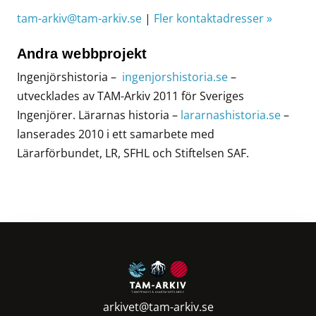
tam-arkiv@tam-arkiv.se
|
Fler kontaktadresser »
Andra webbprojekt
Ingenjörshistoria –
ingenjorshistoria.se
–
utvecklades av TAM-Arkiv 2011 för Sveriges
Ingenjörer. Lärarnas historia –
lararnashistoria.se
–
lanserades 2010 i ett samarbete med
Lärarförbundet, LR, SFHL och Stiftelsen SAF.
arkivet@tam-arkiv.se