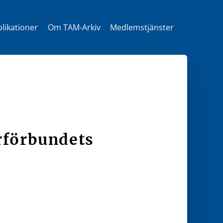
likationer
Om TAM-Arkiv
Medlemstjänster
t
erförbundets