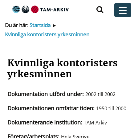
Huvudnavigering
t
Du är här:
Startsida
▸
Kvinnliga kontoristers yrkesminnen
Kvinnliga kontoristers
yrkesminnen
Dokumentation utförd under:
2002 till 2002
Dokumentationen omfattar tiden:
1950 till 2000
Dokumenterande institution:
TAM-Arkiv
Företag/arbetsplats:
Hela Sverige