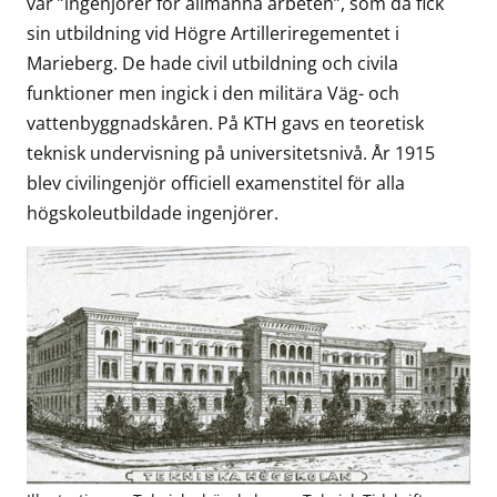
var ”ingenjörer för allmänna arbeten”, som då fick
sin utbildning vid Högre Artilleriregementet i
Marieberg. De hade civil utbildning och civila
funktioner men ingick i den militära Väg- och
vattenbyggnadskåren. På KTH gavs en teoretisk
teknisk undervisning på universitetsnivå. År 1915
blev civilingenjör officiell examenstitel för alla
högskoleutbildade ingenjörer.