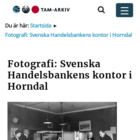
Huvudnavigering
t
Du är här:
Startsida
▸
Fotografi: Svenska Handelsbankens kontor i Horndal
Fotografi: Svenska
Handelsbankens kontor i
Horndal