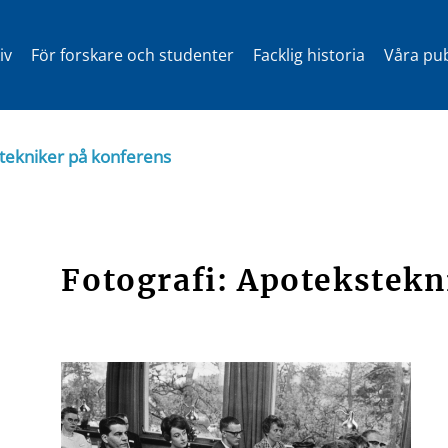
iv
För forskare och studenter
Facklig historia
Våra pub
stekniker på konferens
Fotografi: Apotekstekn