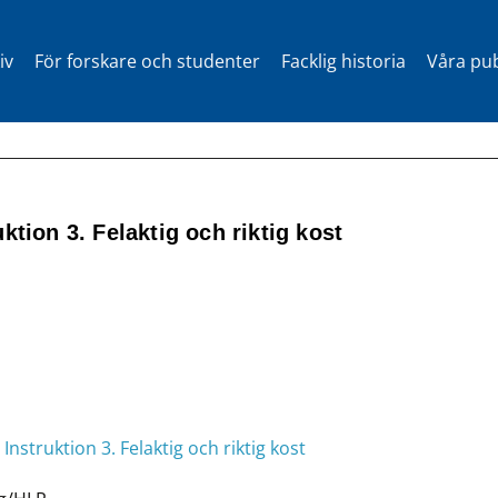
iv
För forskare och studenter
Facklig historia
Våra pub
ktion 3. Felaktig och riktig kost
Instruktion 3. Felaktig och riktig kost