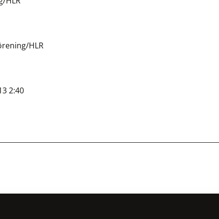
ng/HLR
förening/HLR
13 2:40