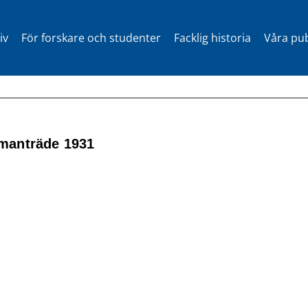
iv
För forskare och studenter
Facklig historia
Våra pub
manträde 1931