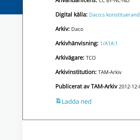
Användarlicens:
CC BY-NC-ND
Digital källa:
Daco:s konstitueran
Arkiv:
Daco
Arkivhänvisning:
1/A1A:1
Arkivägare:
TCO
Arkivinstitution:
TAM-Arkiv
Publicerat av TAM-Arkiv
2012-12-
Ladda ned