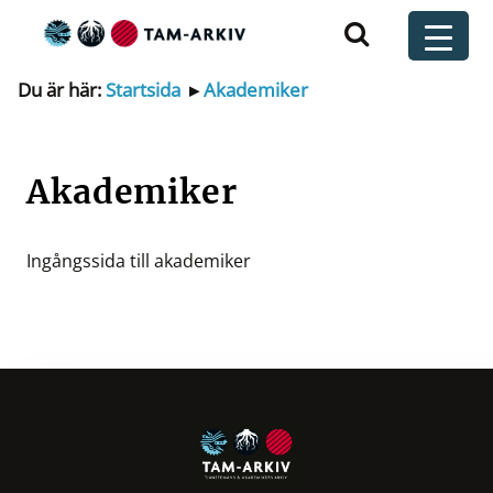
Huvudnavigering
t
Du är här:
Startsida
▸
Akademiker
Akademiker
Ingångssida till akademiker